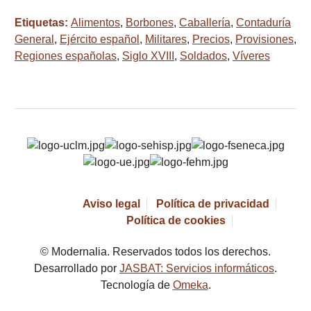
Etiquetas:
Alimentos
,
Borbones
,
Caballería
,
Contaduría
General
,
Ejército español
,
Militares
,
Precios
,
Provisiones
,
Regiones españolas
,
Siglo XVIII
,
Soldados
,
Víveres
Aviso legal
Política de privacidad
Política de cookies
© Modernalia. Reservados todos los derechos.
Desarrollado por
JASBAT: Servicios informáticos
.
Tecnología de
Omeka
.