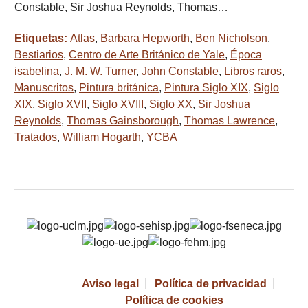
Constable, Sir Joshua Reynolds, Thomas…
Etiquetas:
Atlas
,
Barbara Hepworth
,
Ben Nicholson
,
Bestiarios
,
Centro de Arte Británico de Yale
,
Época
isabelina
,
J. M. W. Turner
,
John Constable
,
Libros raros
,
Manuscritos
,
Pintura británica
,
Pintura Siglo XIX
,
Siglo
XIX
,
Siglo XVII
,
Siglo XVIII
,
Siglo XX
,
Sir Joshua
Reynolds
,
Thomas Gainsborough
,
Thomas Lawrence
,
Tratados
,
William Hogarth
,
YCBA
Aviso legal
Política de privacidad
Política de cookies