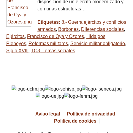
disposición de un ejército modernizado y
con unas estructuras…
Etiquetas:
8.- Guerra ejércitos y conflictos
armados
,
Borbones
,
Diferencias sociales
,
Ejércitos
,
Francisco de Oya y Ozores
,
Hidalgos
,
Plebeyos
,
Reformas militares
,
Servicio militar obligatorio
,
Siglo XVIII
,
TC3. Temas sociales
Aviso legal
Política de privacidad
Política de cookies