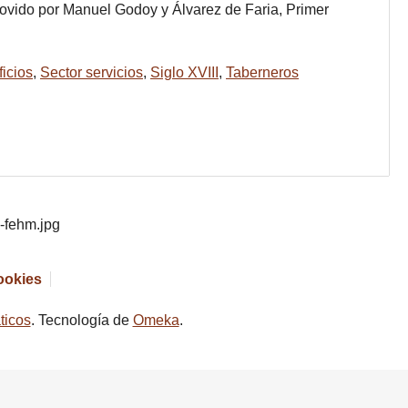
ovido por Manuel Godoy y Álvarez de Faria, Primer
ficios
,
Sector servicios
,
Siglo XVIII
,
Taberneros
cookies
ticos
. Tecnología de
Omeka
.