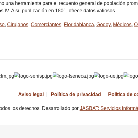
o una herramienta para el recuento general de población prom
s IV. A su publicación en 1801, ofrece datos valiosos…
so
,
Cirujanos
,
Comerciantes
,
Floridablanca
,
Godoy
,
Médicos
,
O
Aviso legal
Política de privacidad
Política de 
odos los derechos. Desarrollado por
JASBAT: Servicios informá