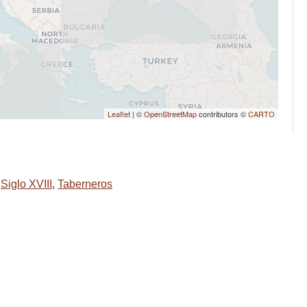
Leaflet
| ©
OpenStreetMap
contributors ©
CARTO
,
Siglo XVIII
,
Taberneros