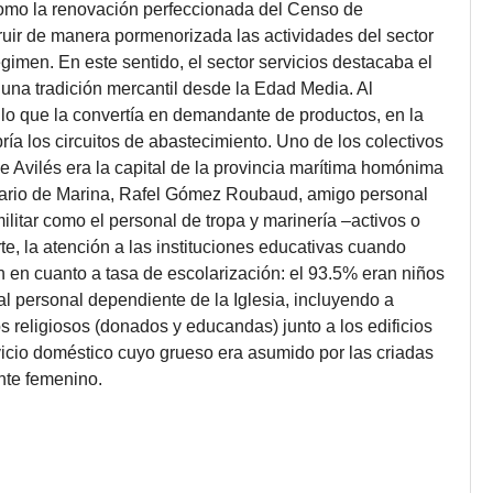
omo la renovación perfeccionada del Censo de
ruir de manera pormenorizada las actividades del sector
gimen. En este sentido, el sector servicios destacaba el
 una tradición mercantil desde la Edad Media. Al
 lo que la convertía en demandante de productos, en la
ía los circuitos de abastecimiento. Uno de los colectivos
que Avilés era la capital de la provincia marítima homónima
sario de Marina, Rafel Gómez Roubaud, amigo personal
ilitar como el personal de tropa y marinería –activos o
rte, la atención a las instituciones educativas cuando
n en cuanto a tasa de escolarización: el 93.5% eran niños
 al personal dependiente de la Iglesia, incluyendo a
s religiosos (donados y educandas) junto a los edificios
ervicio doméstico cuyo grueso era asumido por las criadas
nte femenino.