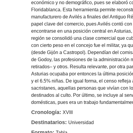
económico y no demográfico, pues se elaboró c
Floridablanca. Esta herramienta permite reconst
manufacturero de Avilés a finales del Antiguo Ré
papel clave del comercio, pues Avilés contó con
encontrarse en una posición central en Asturias,
región se consolidó una clase comercial que cubr
con cierto peso en el concejo fue el militar, ya 
(desde Gijón a Castropol). Dependían del comi
de Godoy, las profesiones de la administración m
retirados– y otros. Resulta relevante, por otra pa
Asturias ocupaba por entonces la última posició
y el 6.5% niñas. De igual forma, el censo refleja
sacristanes, aquellas personas que vivían con lo
destinados al culto. Por último, se incluye al s
domésticas, pues era un trabajo fundamentalme
Cronología:
XVIII
Destinatarios:
Universidad
Formato:
Tabla