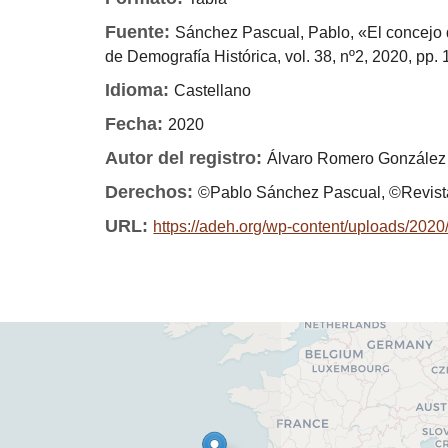
Fuente:
Sánchez Pascual, Pablo, «El concejo 
de Demografía Histórica, vol. 38, nº2, 2020, pp.
Idioma:
Castellano
Fecha:
2020
Autor del registro:
Álvaro Romero González
Derechos:
©Pablo Sánchez Pascual, ©Revista
URL:
https://adeh.org/wp-content/uploads/20