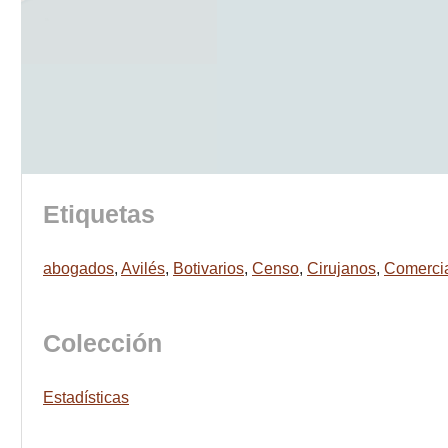
Etiquetas
abogados
,
Avilés
,
Botivarios
,
Censo
,
Cirujanos
,
Comerci
Colección
Estadísticas