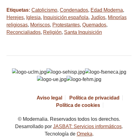
Etiquetas:
Catolicismo
,
Condenados
,
Edad Moderna
,
Herejes
,
Iglesia
,
Inquisición española
,
Judíos
,
Minorías
religiosas
,
Moriscos
,
Protestantes
,
Quemados
,
Reconcialiados
,
Religión
,
Santa Inquisición
Aviso legal
Política de privacidad
Política de cookies
© Modernalia. Reservados todos los derechos.
Desarrollado por
JASBAT: Servicios informáticos
.
Tecnología de
Omeka
.