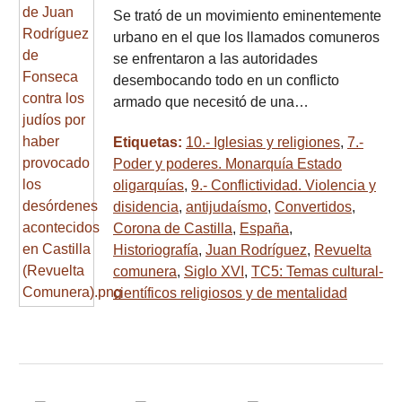
Se trató de un movimiento eminentemente
urbano en el que los llamados comuneros
se enfrentaron a las autoridades
desembocando todo en un conflicto
armado que necesitó de una…
Etiquetas:
10.- Iglesias y religiones
,
7.-
Poder y poderes. Monarquía Estado
oligarquías
,
9.- Conflictividad. Violencia y
disidencia
,
antijudaísmo
,
Convertidos
,
Corona de Castilla
,
España
,
Historiografía
,
Juan Rodríguez
,
Revuelta
comunera
,
Siglo XVI
,
TC5: Temas cultural-
científicos religiosos y de mentalidad