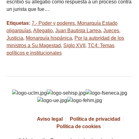
escribió su allegatio como respuesta a un proceso contra
un jurista que fue…
Etiquetas:
7.- Poder y poderes. Monarquía Estado
oligarquías
,
Allegatio
,
Juan Bautista Larrea
,
Jueces
,
Justicia
,
Monarquía hispánica
,
Por la autoridad de los
ministros a Su Magestad
,
Siglo XVII
,
TC4: Temas
políticos e institucionales
Aviso legal
Política de privacidad
Política de cookies