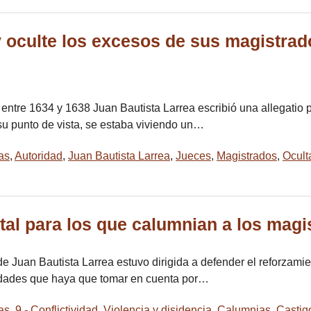
y oculte los excesos de sus magistrad
tre 1634 y 1638 Juan Bautista Larrea escribió una allegatio pa
su punto de vista, se estaba viviendo un…
as
,
Autoridad
,
Juan Bautista Larrea
,
Jueces
,
Magistrados
,
Ocult
tal para los que calumnian a los magi
 Juan Bautista Larrea estuvo dirigida a defender el reforzamien
lvedades que haya que tomar en cuenta por…
as
,
9.- Conflictividad. Violencia y disidencia
,
Calumnias
,
Castig