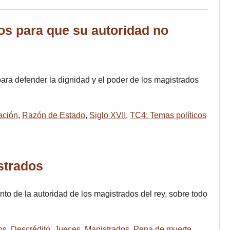
os para que su autoridad no
ra defender la dignidad y el poder de los magistrados
ación
,
Razón de Estado
,
Siglo XVII
,
TC4: Temas políticos
strados
to de la autoridad de los magistrados del rey, sobre todo
os
,
Descrédito
,
Jueces
,
Magistrados
,
Pena de muerte
,