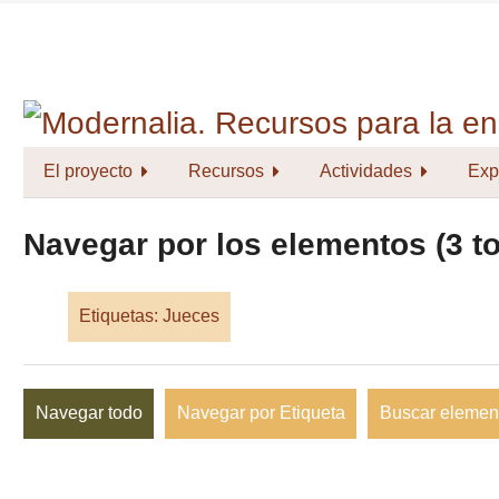
Saltar
al
contenido
principal
El proyecto
Recursos
Actividades
Exp
Navegar por los elementos (3 to
Etiquetas: Jueces
Navegar todo
Navegar por Etiqueta
Buscar elemen