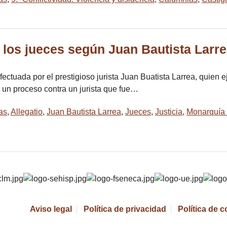
a los jueces según Juan Bautista Larr
ectuada por el prestigioso jurista Juan Buatista Larrea, quien 
a un proceso contra un jurista que fue…
as
,
Allegatio
,
Juan Bautista Larrea
,
Jueces
,
Justicia
,
Monarquía 
Aviso legal
Política de privacidad
Política de 