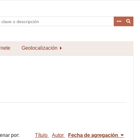
nete
Geolocalización
enar por:
Título
Autor
Fecha de agregación