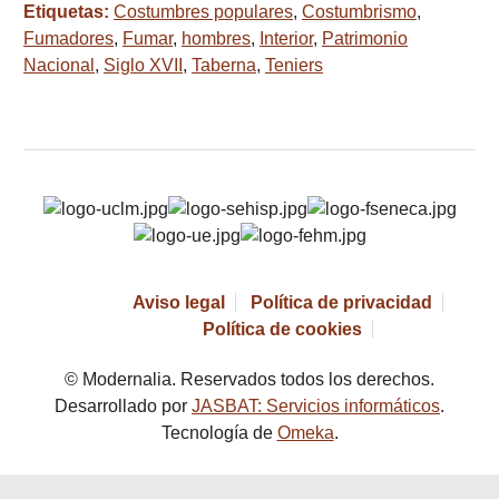
Etiquetas:
Costumbres populares
,
Costumbrismo
,
Fumadores
,
Fumar
,
hombres
,
Interior
,
Patrimonio
Nacional
,
Siglo XVII
,
Taberna
,
Teniers
Aviso legal
Política de privacidad
Política de cookies
© Modernalia. Reservados todos los derechos.
Desarrollado por
JASBAT: Servicios informáticos
.
Tecnología de
Omeka
.