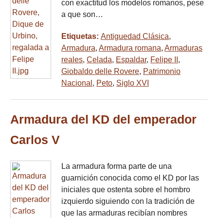
con exactitud los modelos romanos, pese
a que son…
Etiquetas:
Antiguedad Clásica
,
Armadura
,
Armadura romana
,
Armaduras
reales
,
Celada
,
Espaldar
,
Felipe II
,
Giobaldo delle Rovere
,
Patrimonio
Nacional
,
Peto
,
Siglo XVI
Armadura del KD del emperador
Carlos V
La armadura forma parte de una
guarnición conocida como el KD por las
iniciales que ostenta sobre el hombro
izquierdo siguiendo con la tradición de
que las armaduras recibían nombres