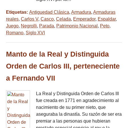
Etiquetas:
Antiguedad Clásica
,
Armadura
,
Armaduras
reales
,
Carlos V
,
Casco
,
Celada
,
Emperador
,
Espaldar
,
Juego
,
Negrolli
,
Parada
,
Patrimonio Nacional
,
Peto
,
Romano
,
Siglo XVI
Manto de la Real y Distinguida
Orden de Carlos III, perteneciente
a Fernando VII
La Real y Distinguida Orden de Carlos III
fue creada en 1771 en agradecimiento al
nacimiento de su primer nieto, que
aseguraba la dinastía. Su razón de ser era
premiar a las personas que hubieran
prestado especial servicio al rey o la