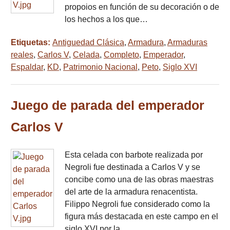
propoios en función de su decoración o de
los hechos a los que…
Etiquetas:
Antiguedad Clásica
,
Armadura
,
Armaduras
reales
,
Carlos V
,
Celada
,
Completo
,
Emperador
,
Espaldar
,
KD
,
Patrimonio Nacional
,
Peto
,
Siglo XVI
Juego de parada del emperador
Carlos V
Esta celada con barbote realizada por
Negroli fue destinada a Carlos V y se
concibe como una de las obras maestras
del arte de la armadura renacentista.
Filippo Negroli fue considerado como la
figura más destacada en este campo en el
siglo XVI por la…