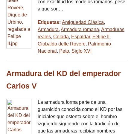
con exactitud los modelos romanos, pese
a que son…
Etiquetas:
Antiguedad Clásica
,
Armadura
,
Armadura romana
,
Armaduras
reales
,
Celada
,
Espaldar
,
Felipe II
,
Giobaldo delle Rovere
,
Patrimonio
Nacional
,
Peto
,
Siglo XVI
Armadura del KD del emperador
Carlos V
La armadura forma parte de una
guarnición conocida como el KD por las
iniciales que ostenta sobre el hombro
izquierdo siguiendo con la tradición de
que las armaduras recibían nombres