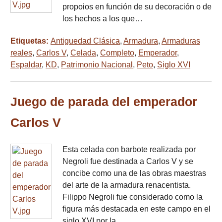
propoios en función de su decoración o de
los hechos a los que…
Etiquetas:
Antiguedad Clásica
,
Armadura
,
Armaduras
reales
,
Carlos V
,
Celada
,
Completo
,
Emperador
,
Espaldar
,
KD
,
Patrimonio Nacional
,
Peto
,
Siglo XVI
Juego de parada del emperador
Carlos V
Esta celada con barbote realizada por
Negroli fue destinada a Carlos V y se
concibe como una de las obras maestras
del arte de la armadura renacentista.
Filippo Negroli fue considerado como la
figura más destacada en este campo en el
siglo XVI por la…