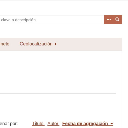
nete
Geolocalización
enar por:
Título
Autor
Fecha de agregación