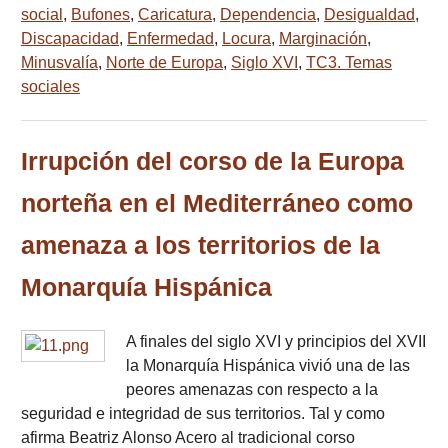
social
,
Bufones
,
Caricatura
,
Dependencia
,
Desigualdad
,
Discapacidad
,
Enfermedad
,
Locura
,
Marginación
,
Minusvalía
,
Norte de Europa
,
Siglo XVI
,
TC3. Temas
sociales
Irrupción del corso de la Europa
norteña en el Mediterráneo como
amenaza a los territorios de la
Monarquía Hispánica
A finales del siglo XVI y principios del XVII
la Monarquía Hispánica vivió una de las
peores amenazas con respecto a la
seguridad e integridad de sus territorios. Tal y como
afirma Beatriz Alonso Acero al tradicional corso