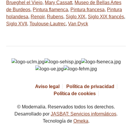
Brueghel el Viejo
,
Mary Cassatt
,
Museo de Bellas Artes
de Burdeos
,
Pintura flamenca
,
Pintura francesa
,
Pintura
holandesa
,
Renoir
,
Rubens
,
Siglo XIX
,
Siglo XIX francés
,
Siglo XVII
,
Toulouse-Lautrec
,
Van Dyck
Aviso legal
Política de privacidad
Política de cookies
© Modernalia. Reservados todos los derechos.
Desarrollado por
JASBAT: Servicios informáticos
.
Tecnología de
Omeka
.