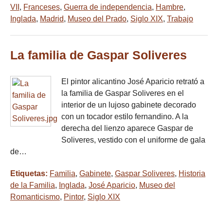
VII
,
Franceses
,
Guerra de independencia
,
Hambre
,
Inglada
,
Madrid
,
Museo del Prado
,
Siglo XIX
,
Trabajo
La familia de Gaspar Soliveres
El pintor alicantino José Aparicio retrató a
la familia de Gaspar Soliveres en el
interior de un lujoso gabinete decorado
con un tocador estilo fernandino. A la
derecha del lienzo aparece Gaspar de
Soliveres, vestido con el uniforme de gala
de…
Etiquetas:
Familia
,
Gabinete
,
Gaspar Soliveres
,
Historia
de la Familia
,
Inglada
,
José Aparicio
,
Museo del
Romanticismo
,
Pintor
,
Siglo XIX