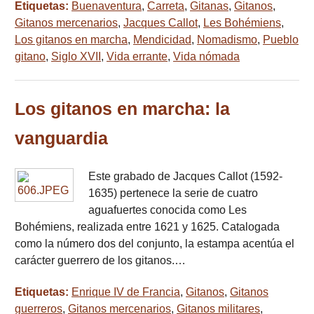
Etiquetas:
Buenaventura
,
Carreta
,
Gitanas
,
Gitanos
,
Gitanos mercenarios
,
Jacques Callot
,
Les Bohémiens
,
Los gitanos en marcha
,
Mendicidad
,
Nomadismo
,
Pueblo
gitano
,
Siglo XVII
,
Vida errante
,
Vida nómada
Los gitanos en marcha: la
vanguardia
Este grabado de Jacques Callot (1592-
1635) pertenece la serie de cuatro
aguafuertes conocida como Les
Bohémiens, realizada entre 1621 y 1625. Catalogada
como la número dos del conjunto, la estampa acentúa el
carácter guerrero de los gitanos.…
Etiquetas:
Enrique IV de Francia
,
Gitanos
,
Gitanos
guerreros
,
Gitanos mercenarios
,
Gitanos militares
,