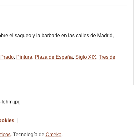
bre el saqueo y la barbarie en las calles de Madrid,
 Prado
,
Pintura
,
Plaza de España
,
Siglo XIX
,
Tres de
cookies
ticos
. Tecnología de
Omeka
.