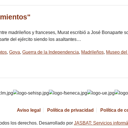
amientos"
entre madrileños y franceses, Murat escribió a José Bonaparte so
rte del ejército siendo los asaltantes…
ntos
,
Goya
,
Guerra de la Independencia
,
Madrileños
,
Museo del
Aviso legal
Política de privacidad
Política de 
odos los derechos. Desarrollado por
JASBAT: Servicios informá