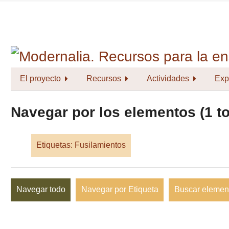
Saltar
al
contenido
principal
El proyecto
Recursos
Actividades
Exp
Navegar por los elementos (1 to
Etiquetas: Fusilamientos
Navegar todo
Navegar por Etiqueta
Buscar elemen