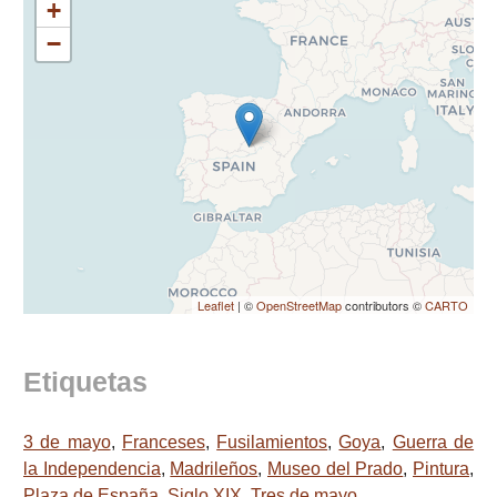
+
−
Leaflet
| ©
OpenStreetMap
contributors ©
CARTO
Etiquetas
3 de mayo
,
Franceses
,
Fusilamientos
,
Goya
,
Guerra de
la Independencia
,
Madrileños
,
Museo del Prado
,
Pintura
,
Plaza de España
,
Siglo XIX
,
Tres de mayo