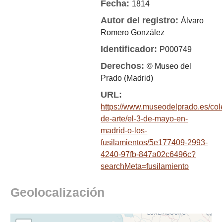
Fecha:
1814
Autor del registro:
Álvaro
Romero González
Identificador:
P000749
Derechos:
© Museo del
Prado (Madrid)
URL:
https://www.museodelprado.es/col
de-arte/el-3-de-mayo-en-
madrid-o-los-
fusilamientos/5e177409-2993-
4240-97fb-847a02c6496c?
searchMeta=fusilamiento
Geolocalización