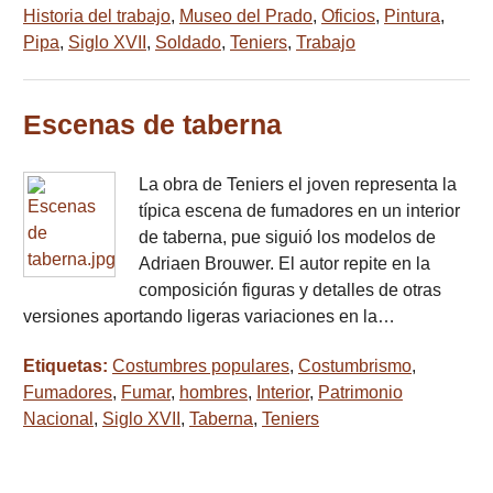
Historia del trabajo
,
Museo del Prado
,
Oficios
,
Pintura
,
Pipa
,
Siglo XVII
,
Soldado
,
Teniers
,
Trabajo
Escenas de taberna
La obra de Teniers el joven representa la
típica escena de fumadores en un interior
de taberna, pue siguió los modelos de
Adriaen Brouwer. El autor repite en la
composición figuras y detalles de otras
versiones aportando ligeras variaciones en la…
Etiquetas:
Costumbres populares
,
Costumbrismo
,
Fumadores
,
Fumar
,
hombres
,
Interior
,
Patrimonio
Nacional
,
Siglo XVII
,
Taberna
,
Teniers