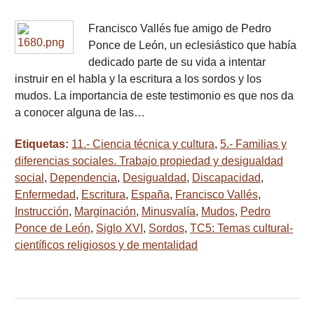
Francisco Vallés fue amigo de Pedro
Ponce de León, un eclesiástico que había
dedicado parte de su vida a intentar
instruir en el habla y la escritura a los sordos y los
mudos. La importancia de este testimonio es que nos da
a conocer alguna de las…
Etiquetas:
11.- Ciencia técnica y cultura
,
5.- Familias y
diferencias sociales. Trabajo propiedad y desigualdad
social
,
Dependencia
,
Desigualdad
,
Discapacidad
,
Enfermedad
,
Escritura
,
España
,
Francisco Vallés
,
Instrucción
,
Marginación
,
Minusvalía
,
Mudos
,
Pedro
Ponce de León
,
Siglo XVI
,
Sordos
,
TC5: Temas cultural-
científicos religiosos y de mentalidad