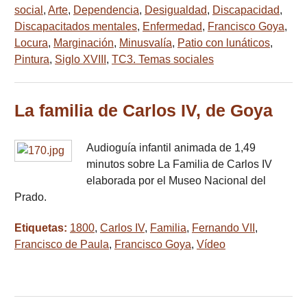
social
,
Arte
,
Dependencia
,
Desigualdad
,
Discapacidad
,
Discapacitados mentales
,
Enfermedad
,
Francisco Goya
,
Locura
,
Marginación
,
Minusvalía
,
Patio con lunáticos
,
Pintura
,
Siglo XVIII
,
TC3. Temas sociales
La familia de Carlos IV, de Goya
Audioguía infantil animada de 1,49
minutos sobre La Familia de Carlos IV
elaborada por el Museo Nacional del
Prado.
Etiquetas:
1800
,
Carlos IV
,
Familia
,
Fernando VII
,
Francisco de Paula
,
Francisco Goya
,
Vídeo