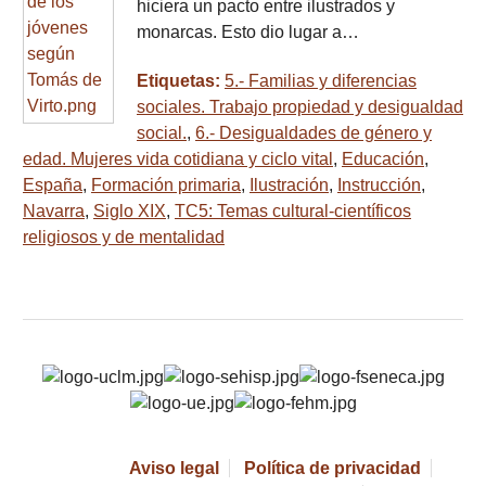
hiciera un pacto entre ilustrados y
monarcas. Esto dio lugar a…
Etiquetas:
5.- Familias y diferencias
sociales. Trabajo propiedad y desigualdad
social.
,
6.- Desigualdades de género y
edad. Mujeres vida cotidiana y ciclo vital
,
Educación
,
España
,
Formación primaria
,
Ilustración
,
Instrucción
,
Navarra
,
Siglo XIX
,
TC5: Temas cultural-científicos
religiosos y de mentalidad
Aviso legal
Política de privacidad