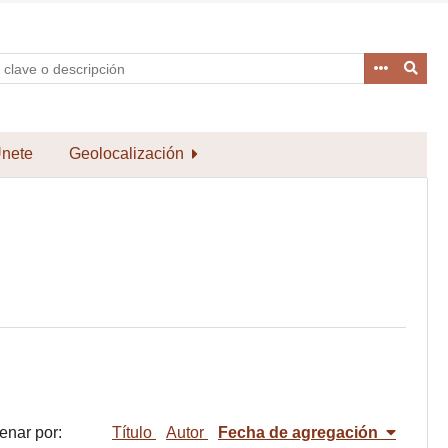
nete
Geolocalización
enar por:
Título
Autor
Fecha de agregación