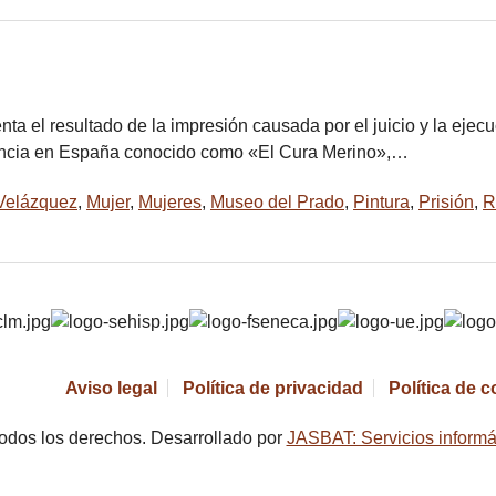
a el resultado de la impresión causada por el juicio y la ejec
ndencia en España conocido como «El Cura Merino»,…
Velázquez
,
Mujer
,
Mujeres
,
Museo del Prado
,
Pintura
,
Prisión
,
R
Aviso legal
Política de privacidad
Política de 
odos los derechos. Desarrollado por
JASBAT: Servicios informá