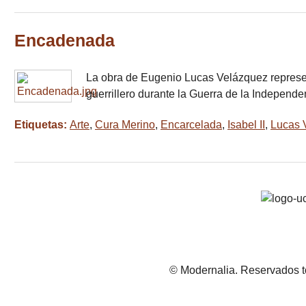
Encadenada
La obra de Eugenio Lucas Velázquez represent
guerrillero durante la Guerra de la Indepe
Etiquetas:
Arte
,
Cura Merino
,
Encarcelada
,
Isabel II
,
Lucas 
© Modernalia. Reservados t