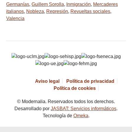
Germanías
,
Guillem Sorolla
,
Inmigración
,
Mercaderes
italianos
,
Nobleza
,
Represión
,
Revueltas sociales
,
Valencia
Aviso legal
Política de privacidad
Política de cookies
© Modernalia. Reservados todos los derechos.
Desarrollado por
JASBAT: Servicios informáticos
.
Tecnología de
Omeka
.