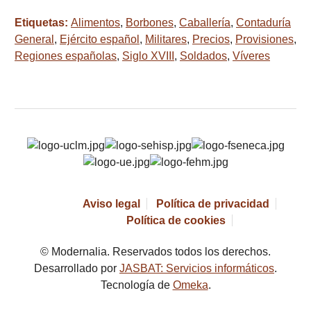
Etiquetas:
Alimentos
,
Borbones
,
Caballería
,
Contaduría
General
,
Ejército español
,
Militares
,
Precios
,
Provisiones
,
Regiones españolas
,
Siglo XVIII
,
Soldados
,
Víveres
Aviso legal
Política de privacidad
Política de cookies
© Modernalia. Reservados todos los derechos.
Desarrollado por
JASBAT: Servicios informáticos
.
Tecnología de
Omeka
.