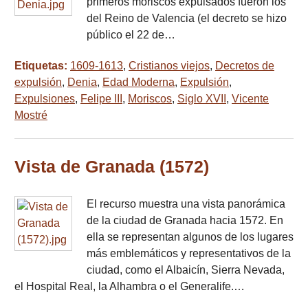
primeros moriscos expulsados fueron los
del Reino de Valencia (el decreto se hizo
público el 22 de…
Etiquetas:
1609-1613
,
Cristianos viejos
,
Decretos de
expulsión
,
Denia
,
Edad Moderna
,
Expulsión
,
Expulsiones
,
Felipe III
,
Moriscos
,
Siglo XVII
,
Vicente
Mostré
Vista de Granada (1572)
El recurso muestra una vista panorámica
de la ciudad de Granada hacia 1572. En
ella se representan algunos de los lugares
más emblemáticos y representativos de la
ciudad, como el Albaicín, Sierra Nevada,
el Hospital Real, la Alhambra o el Generalife.…