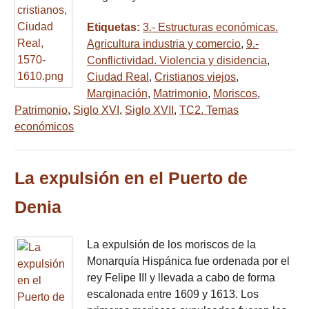
Etiquetas:
3.- Estructuras económicas.
Agricultura industria y comercio
,
9.-
Conflictividad. Violencia y disidencia
,
Ciudad Real
,
Cristianos viejos
,
Marginación
,
Matrimonio
,
Moriscos
,
Patrimonio
,
Siglo XVI
,
Siglo XVII
,
TC2. Temas
económicos
La expulsión en el Puerto de
Denia
La expulsión de los moriscos de la
Monarquía Hispánica fue ordenada por el
rey Felipe III y llevada a cabo de forma
escalonada entre 1609 y 1613. Los