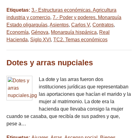
Etiquetas:
3.- Estructuras económicas. Agricultura
industria y comercio
,
7.- Poder y poderes. Monarquía
Estado oligarquías
,
Asientos
,
Carlos V
,
Contratos
,
Economía
,
Génova
,
Monarquía hispánica
,
Real
Hacienda
,
Siglo XVI
,
TC2. Temas económicos
Dotes y arras nupciales
La dote y las arras fueron dos
instituciones jurídicas que representaban
las aportaciones que hacían el marido y la
mujer al matrimonio. La dote era la
hacienda que llevaba consigo la mujer
cuando se casaba, que recibía de sus padres y que,
pese a…
Etiquetas:
Ajuares
,
Arras
,
Ascenso social
,
Bienes