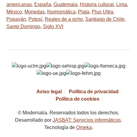
americanas
,
España
,
Guatemala
,
Historia cultural
,
Lima
,
México
,
Monedas
,
Numismática
,
Plata
,
Plus Ultra
,
Popayán
,
Potosí
,
Reales de a ocho
,
Santiago de Chile
,
Santo Domingo
,
Siglo XVI
Aviso legal
Política de privacidad
Política de cookies
© Modernalia. Reservados todos los derechos.
Desarrollado por
JASBAT: Servicios informáticos
.
Tecnología de
Omeka
.