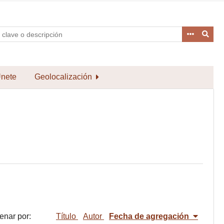
nete
Geolocalización
enar por:
Título
Autor
Fecha de agregación