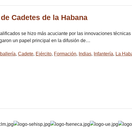
 de Cadetes de la Habana
ificados se hizo más acuciante por las innovaciones técnicas q
garon un papel principal en la difusión de…
ballería
,
Cadete
,
Ejército
,
Formación
,
Indias
,
Infantería
,
La Hab