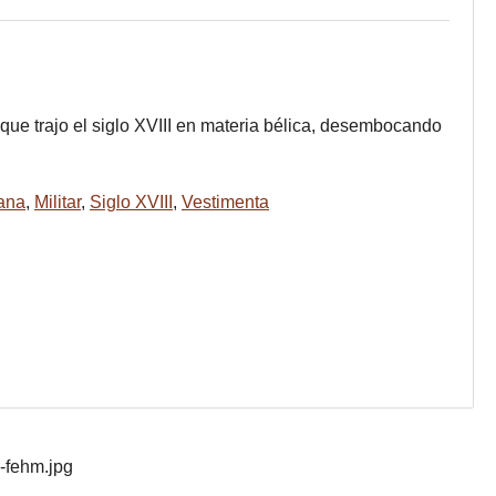
ue trajo el siglo XVIII en materia bélica, desembocando
ana
,
Militar
,
Siglo XVIII
,
Vestimenta