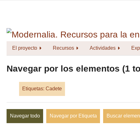
Saltar
al
contenido
principal
El proyecto
Recursos
Actividades
Exp
Navegar por los elementos (1 to
Etiquetas: Cadete
Navegar todo
Navegar por Etiqueta
Buscar elemen