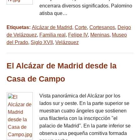
encerrara diversos significados. Palomino
atisba que…
Etiquetas:
Alcázar de Madrid
,
Corte
,
Cortesanos
,
Deigo
de Velázquez
,
Familia real
,
Felipe IV
,
Meninas
,
Museo
del Prado
,
Siglo XVII
,
Velázquez
El Alcázar de Madrid desde la
Casa de Campo
Vista panorámica del Alcázar por los
lados sur y oeste. En la parte superior se
muestran cuatro ángeles que sostienen
una filacteria con la inscripcción "el
palacio de Madrid". En la parte inferior se
observa una pequeña comitiva formada