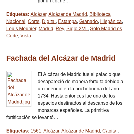
por un coche…
Etiquetas:
Alcázar
,
Alcázar de Madrid
,
Biblioteca
Nacional
,
Corte
,
Digital
,
Estampa
,
Granado
,
Hispánica
,
Louis Meunier
,
Madrid
,
Rey
,
Siglo XVII
,
Solo Madrid es
Corte
,
Vista
Fachada del Alcázar de Madrid
El Alcázar de Madrid fue el palacio que
desapareció de manera fortuita debido a
un incendio en la nochebuena del año
1734. Hasta entonces fue uno de los
espacios destinados al descanso de los
monarcas españoles. La primitiva
fortificación se levantó…
Etiquetas:
1561
,
Alcázar
,
Alcázar de Madrid
,
Capital
,