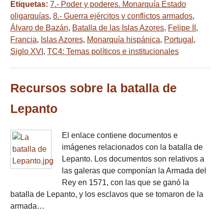
Etiquetas:
7.- Poder y poderes. Monarquía Estado
oligarquías
,
8.- Guerra ejércitos y conflictos armados
,
Álvaro de Bazán
,
Batalla de las Islas Azores
,
Felipe II
,
Francia
,
Islas Azores
,
Monarquía hispánica
,
Portugal
,
Siglo XVI
,
TC4: Temas políticos e institucionales
Recursos sobre la batalla de
Lepanto
El enlace contiene documentos e
imágenes relacionados con la batalla de
Lepanto. Los documentos son relativos a
las galeras que componían la Armada del
Rey en 1571, con las que se ganó la
batalla de Lepanto, y los esclavos que se tomaron de la
armada…