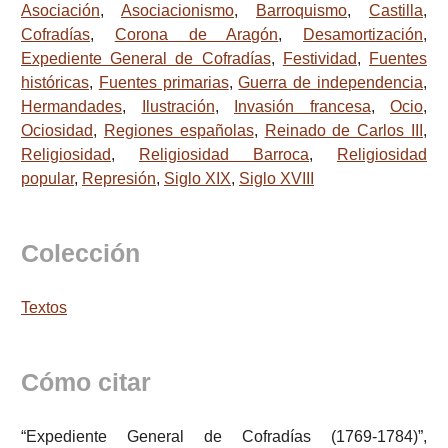
Asociación
,
Asociacionismo
,
Barroquismo
,
Castilla
,
Cofradías
,
Corona de Aragón
,
Desamortización
,
Expediente General de Cofradías
,
Festividad
,
Fuentes
históricas
,
Fuentes primarias
,
Guerra de independencia
,
Hermandades
,
Ilustración
,
Invasión francesa
,
Ocio
,
Ociosidad
,
Regiones españolas
,
Reinado de Carlos III
,
Religiosidad
,
Religiosidad Barroca
,
Religiosidad
popular
,
Represión
,
Siglo XIX
,
Siglo XVIII
Colección
Textos
Cómo citar
“Expediente General de Cofradías (1769-1784)”,