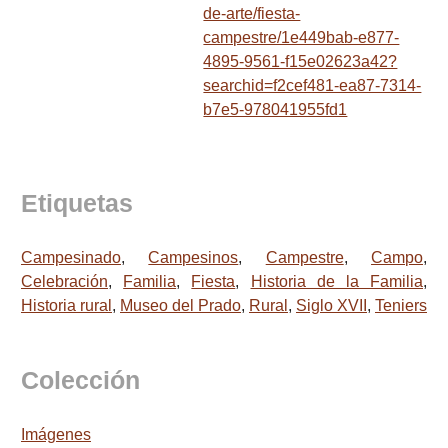
de-arte/fiesta-
campestre/1e449bab-e877-
4895-9561-f15e02623a42?
searchid=f2cef481-ea87-7314-
b7e5-978041955fd1
Etiquetas
Campesinado
,
Campesinos
,
Campestre
,
Campo
,
Celebración
,
Familia
,
Fiesta
,
Historia de la Familia
,
Historia rural
,
Museo del Prado
,
Rural
,
Siglo XVII
,
Teniers
Colección
Imágenes