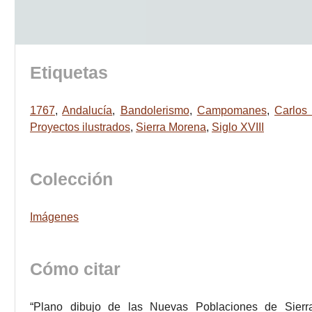
Etiquetas
1767
,
Andalucía
,
Bandolerismo
,
Campomanes
,
Carlos I
Proyectos ilustrados
,
Sierra Morena
,
Siglo XVIII
Colección
Imágenes
Cómo citar
“Plano dibujo de las Nuevas Poblaciones de Sier