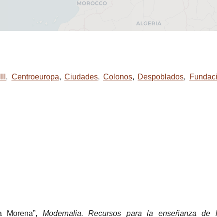
II
,
Centroeuropa
,
Ciudades
,
Colonos
,
Despoblados
,
Fundac
ra Morena”,
Modernalia. Recursos para la enseñanza de l