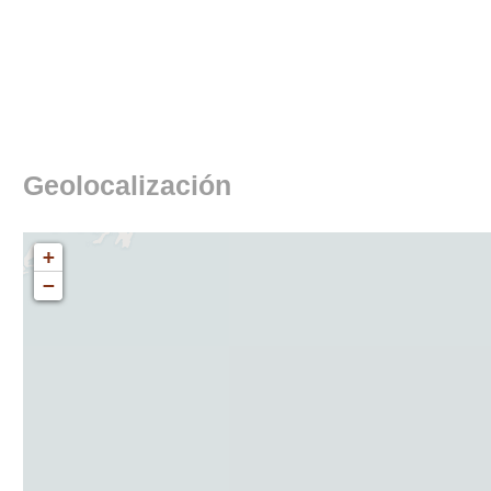
Geolocalización
+
−