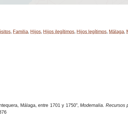
sitos
,
Familia
,
Hijos
,
Hijos ilegítimos
,
Hijos legítimos
,
Málaga
,
Antequera, Málaga, entre 1701 y 1750”,
Modernalia. Recursos 
1376