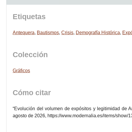
Etiquetas
Antequera
,
Bautismos
,
Crisis
,
Demografía Histórica
,
Expó
Colección
Gráficos
Cómo citar
“Evolución del volumen de expósitos y legitimidad de 
agosto de 2026,
https://www.modernalia.es/items/show/