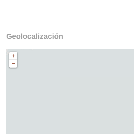
Geolocalización
+
−