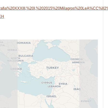
emografia%20XXXIII,%20I,%202015%20Milagros%20LeA%CC%8
DEH