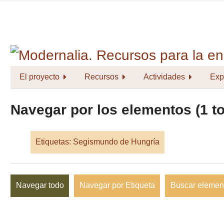
Saltar
al
contenido
principal
El proyecto
Recursos
Actividades
Exp
Navegar por los elementos (1 to
Etiquetas: Segismundo de Hungría
Navegar todo
Navegar por Etiqueta
Buscar elemen