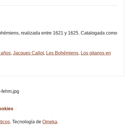
Bohémiens, realizada entre 1621 y 1625. Catalogada como
a años
,
Jacques Callot
,
Les Bohémiens
,
Los gitanos en
cookies
ticos
. Tecnología de
Omeka
.