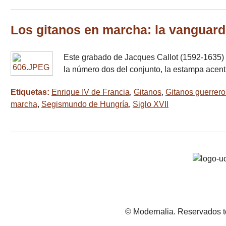
Los gitanos en marcha: la vanguard
Este grabado de Jacques Callot (1592-1635) 
la número dos del conjunto, la estampa acent
Etiquetas:
Enrique IV de Francia
,
Gitanos
,
Gitanos guerrero
marcha
,
Segismundo de Hungría
,
Siglo XVII
© Modernalia. Reservados t