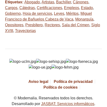
Etiquetas:
Abogado
,
Artistas
,
Bachiller
,
Cánones
,
Cargos
,
Cátedras
,
Certificaciones
,
Empleos
,
Estado
,
Gobierno
,
Hoja de servicios
,
Leyes
,
Méritos
,
Miguel
Francisco de Bañuelos Cabeza de Vaca
,
Monarquía
,
Opositores
,
Presbítero
,
Rectores
,
Sala del Crimen
,
Siglo
XVIII
,
Trayectorias
Aviso legal
Política de privacidad
Política de cookies
© Modernalia. Reservados todos los derechos.
Desarrollado por
JASBAT: Servicios informáticos
.