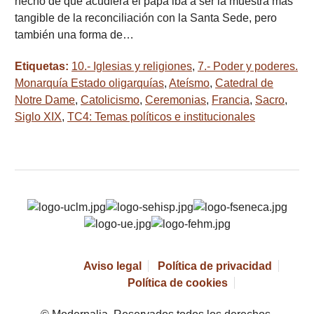
hecho de que acudiera el papa iba a ser la muestra más
tangible de la reconciliación con la Santa Sede, pero
también una forma de…
Etiquetas:
10.- Iglesias y religiones
,
7.- Poder y poderes.
Monarquía Estado oligarquías
,
Ateísmo
,
Catedral de
Notre Dame
,
Catolicismo
,
Ceremonias
,
Francia
,
Sacro
,
Siglo XIX
,
TC4: Temas políticos e institucionales
Aviso legal
Política de privacidad
Política de cookies