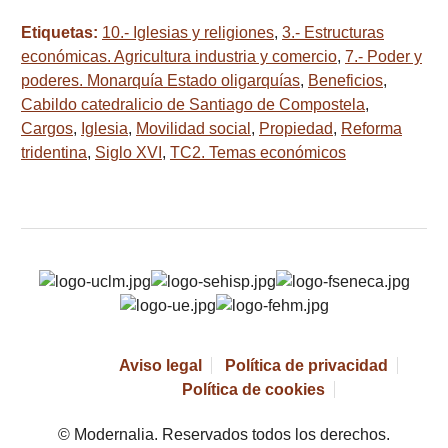
Etiquetas:
10.- Iglesias y religiones
,
3.- Estructuras
económicas. Agricultura industria y comercio
,
7.- Poder y
poderes. Monarquía Estado oligarquías
,
Beneficios
,
Cabildo catedralicio de Santiago de Compostela
,
Cargos
,
Iglesia
,
Movilidad social
,
Propiedad
,
Reforma
tridentina
,
Siglo XVI
,
TC2. Temas económicos
Aviso legal
Política de privacidad
Política de cookies
© Modernalia. Reservados todos los derechos.