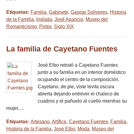
Etiquetas:
Familia
,
Gabinete
,
Gaspar Soliveres
,
Historia
de la Familia
,
Inglada
,
José Aparicio
,
Museo del
Romanticismo
,
Pintor
,
Siglo XIX
La familia de Cayetano Fuentes
José Elbo retrató a Cayetano Fuentes
junto a su familia en un interior doméstico
ocupando el centro de la composición.
Cayetano, de pie, viste levita oscura
abierta dejando entrever el chaleco de
cuadros y el pañuelo al cuello mientras su
mujer,…
Etiquetas:
Artesano
,
Artífice
,
Cayetano Fuentes
,
Familia
,
Historia de la Familia
,
José Elbo
,
Moda
,
Museo del