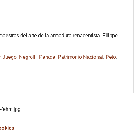
aestras del arte de la armadura renacentista. Filippo
r
,
Juego
,
Negrolli
,
Parada
,
Patrimonio Nacional
,
Peto
,
cookies