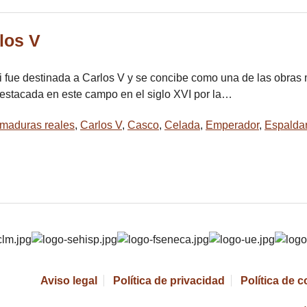
los V
i fue destinada a Carlos V y se concibe como una de las obras m
destacada en este campo en el siglo XVI por la…
maduras reales
,
Carlos V
,
Casco
,
Celada
,
Emperador
,
Espalda
Aviso legal
Política de privacidad
Política de 