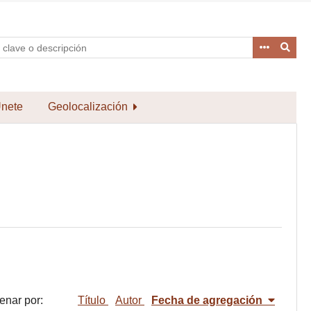
nete
Geolocalización
enar por:
Título
Autor
Fecha de agregación