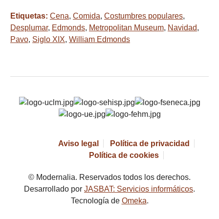
Etiquetas:
Cena
,
Comida
,
Costumbres populares
,
Desplumar
,
Edmonds
,
Metropolitan Museum
,
Navidad
,
Pavo
,
Siglo XIX
,
William Edmonds
Aviso legal
Política de privacidad
Política de cookies
© Modernalia. Reservados todos los derechos.
Desarrollado por
JASBAT: Servicios informáticos
.
Tecnología de
Omeka
.