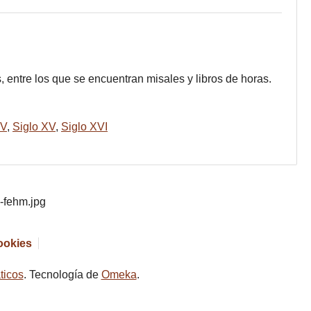
 entre los que se encuentran misales y libros de horas.
IV
,
Siglo XV
,
Siglo XVI
cookies
ticos
. Tecnología de
Omeka
.