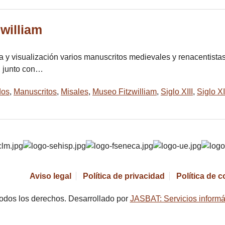
william
y visualización varios manuscritos medievales y renacentistas,
n, junto con…
dos
,
Manuscritos
,
Misales
,
Museo Fitzwilliam
,
Siglo XIII
,
Siglo X
Aviso legal
Política de privacidad
Política de 
odos los derechos. Desarrollado por
JASBAT: Servicios informá