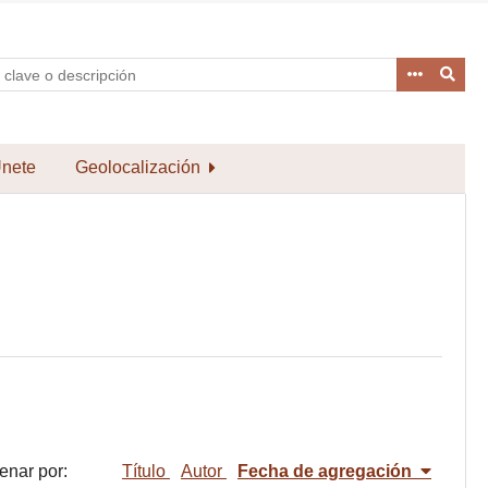
nete
Geolocalización
enar por:
Título
Autor
Fecha de agregación