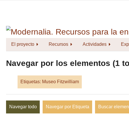
Saltar
al
contenido
principal
El proyecto
Recursos
Actividades
Exp
Navegar por los elementos (1 to
Etiquetas: Museo Fitzwilliam
Navegar todo
Navegar por Etiqueta
Buscar elemen