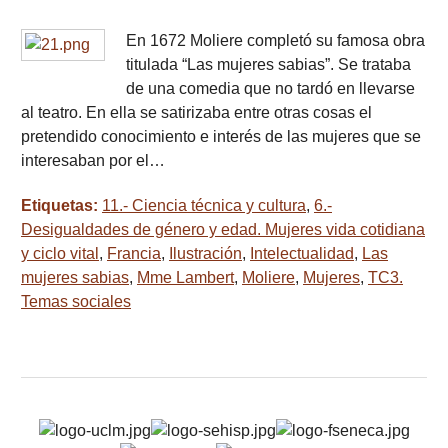
En 1672 Moliere completó su famosa obra
titulada “Las mujeres sabias”. Se trataba
de una comedia que no tardó en llevarse
al teatro. En ella se satirizaba entre otras cosas el
pretendido conocimiento e interés de las mujeres que se
interesaban por el…
Etiquetas:
11.- Ciencia técnica y cultura
,
6.-
Desigualdades de género y edad. Mujeres vida cotidiana
y ciclo vital
,
Francia
,
Ilustración
,
Intelectualidad
,
Las
mujeres sabias
,
Mme Lambert
,
Moliere
,
Mujeres
,
TC3.
Temas sociales