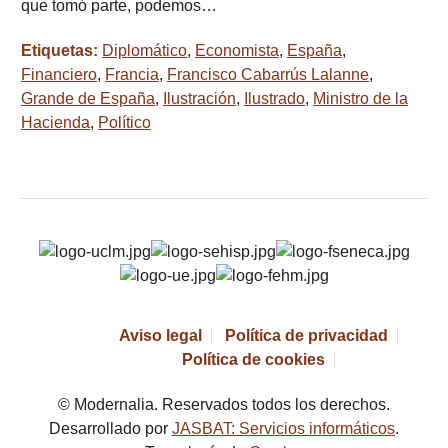
que tomó parte, podemos…
Etiquetas:
Diplomático
,
Economista
,
España
,
Financiero
,
Francia
,
Francisco Cabarrús Lalanne
,
Grande de España
,
Ilustración
,
Ilustrado
,
Ministro de la
Hacienda
,
Político
Aviso legal
Política de privacidad
Política de cookies
© Modernalia. Reservados todos los derechos.
Desarrollado por
JASBAT: Servicios informáticos
.