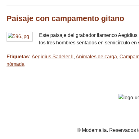
Paisaje con campamento gitano
Este paisaje del grabador flamenco Aegidius S
los tres hombres sentados en semicírculo en
Etiquetas:
Aegidius Sadeler II
,
Animales de carga
,
Campam
nómada
© Modernalia. Reservados t