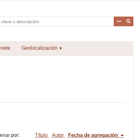
nete
Geolocalización
enar por:
Título
Autor
Fecha de agregación