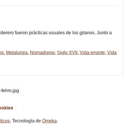
derero fueron prácticas usuales de los gitanos. Junto a
os
,
Metalurgia
,
Nomadismo
,
Siglo XVII
,
Vida errante
,
Vida
cookies
ticos
. Tecnología de
Omeka
.