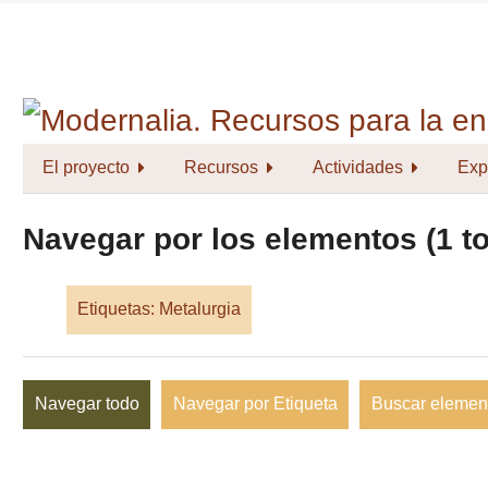
Saltar
al
contenido
principal
El proyecto
Recursos
Actividades
Exp
Navegar por los elementos (1 to
Etiquetas: Metalurgia
Navegar todo
Navegar por Etiqueta
Buscar elemen