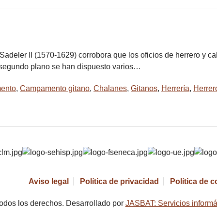
adeler II (1570-1629) corrobora que los oficios de herrero y cal
 segundo plano se han dispuesto varios…
ento
,
Campamento gitano
,
Chalanes
,
Gitanos
,
Herrería
,
Herrer
Aviso legal
Política de privacidad
Política de 
odos los derechos. Desarrollado por
JASBAT: Servicios informá