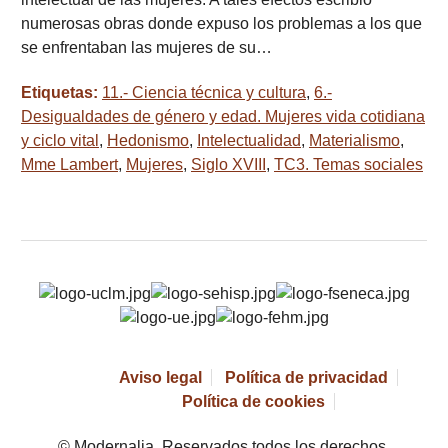
numerosas obras donde expuso los problemas a los que
se enfrentaban las mujeres de su…
Etiquetas:
11.- Ciencia técnica y cultura
,
6.-
Desigualdades de género y edad. Mujeres vida cotidiana
y ciclo vital
,
Hedonismo
,
Intelectualidad
,
Materialismo
,
Mme Lambert
,
Mujeres
,
Siglo XVIII
,
TC3. Temas sociales
Aviso legal
Política de privacidad
Política de cookies
© Modernalia. Reservados todos los derechos.