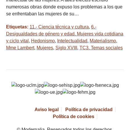
numerosas obras donde expuso los problemas a los que
se enfrentaban las mujeres de su…
Etiquetas:
11.- Ciencia técnica y cultura
,
6.-
Desigualdades de género y edad. Mujeres vida cotidiana
y ciclo vital
,
Hedonismo
,
Intelectualidad
,
Materialismo
,
Mme Lambert
,
Mujeres
,
Siglo XVIII
,
TC3. Temas sociales
Aviso legal
Política de privacidad
Política de cookies
© Modernalia. Reservados todos los derechos.