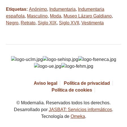
Etiquetas:
Anónimo
,
Indumentaria
,
Indumentaria
española
,
Masculino
,
Moda
,
Museo Lázaro Galdiano
,
Negro
,
Retrato
,
Siglo XIX
,
Siglo XVII
,
Vestimenta
Aviso legal
Política de privacidad
Política de cookies
© Modernalia. Reservados todos los derechos.
Desarrollado por
JASBAT: Servicios informáticos
.
Tecnología de
Omeka
.