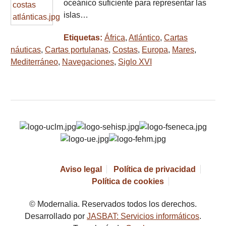
oceánico suficiente para representar las
islas…
Etiquetas:
África
,
Atlántico
,
Cartas
náuticas
,
Cartas portulanas
,
Costas
,
Europa
,
Mares
,
Mediterráneo
,
Navegaciones
,
Siglo XVI
Aviso legal
Política de privacidad
Política de cookies
© Modernalia. Reservados todos los derechos.
Desarrollado por
JASBAT: Servicios informáticos
.